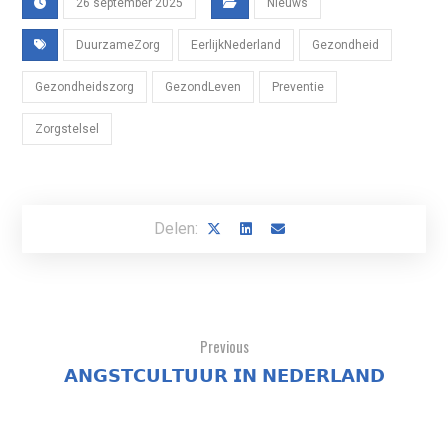
26 september 2025
Nieuws
DuurzameZorg
EerlijkNederland
Gezondheid
Gezondheidszorg
GezondLeven
Preventie
Zorgstelsel
Previous
𝗔𝗡𝗚𝗦𝗧𝗖𝗨𝗟𝗧𝗨𝗨𝗥 𝗜𝗡 𝗡𝗘𝗗𝗘𝗥𝗟𝗔𝗡𝗗