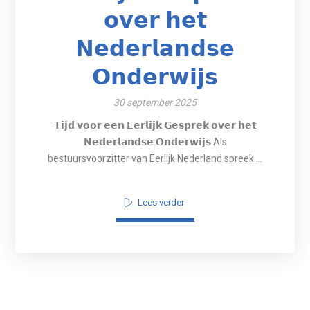
𝗼𝘃𝗲𝗿 𝗵𝗲𝘁
𝗡𝗲𝗱𝗲𝗿𝗹𝗮𝗻𝗱𝘀𝗲
𝗢𝗻𝗱𝗲𝗿𝘄𝗶𝗷𝘀
30 september 2025
𝗧𝗶𝗷𝗱 𝘃𝗼𝗼𝗿 𝗲𝗲𝗻 𝗘𝗲𝗿𝗹𝗶𝗷𝗸 𝗚𝗲𝘀𝗽𝗿𝗲𝗸 𝗼𝘃𝗲𝗿 𝗵𝗲𝘁
𝗡𝗲𝗱𝗲𝗿𝗹𝗮𝗻𝗱𝘀𝗲 𝗢𝗻𝗱𝗲𝗿𝘄𝗶𝗷𝘀 Als
bestuursvoorzitter van Eerlijk Nederland spreek ...
Lees verder