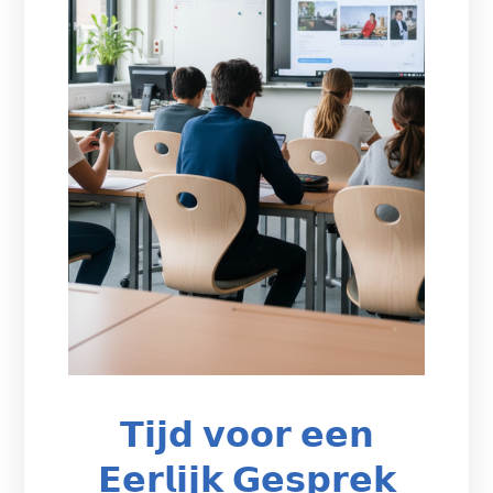
𝗧𝗶𝗷𝗱 𝘃𝗼𝗼𝗿 𝗲𝗲𝗻
𝗘𝗲𝗿𝗹𝗶𝗷𝗸 𝗚𝗲𝘀𝗽𝗿𝗲𝗸