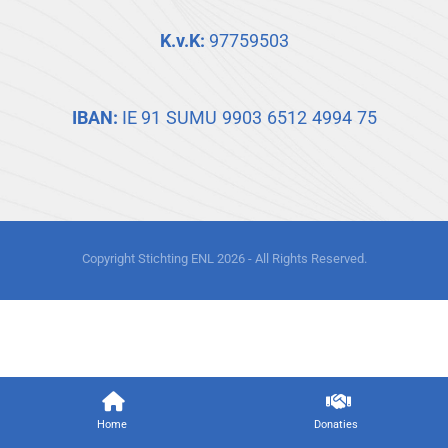
K.v.K:
97759503
IBAN:
IE 91 SUMU 9903 6512 4994 75
Copyright Stichting ENL 2026 - All Rights Reserved.
Home
Donaties